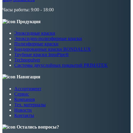
Часы работы: 9:00 - 18:00
Продукция
Эпоксидные краски
Эпоксидно-полиэфирные краски
Полиэфирные краски
Бондированные краски BONDALUX
Трубные краски InnoPipe®
Technopulver
Системы двухслойных покрытий PRIMATEK
Навигация
Ассортимент
Сервис
Компания
Тех. материалы
Новости
Контакты
Остались вопросы?